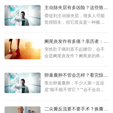
主动脉夹层有多凶险？这些致命后果要知晓
😨提到主动脉夹层，很多人可能
觉得陌生，但它其实是一种极其
凶险的心血管疾病。究竟...
阑尾炎发作有多痛？亲历者：绞肉般疼痛！
突然肚子痛到直不起腰😣，会不
会是阑尾炎发作？阑尾炎的疼痛
到底啥样？有哪些典型症...
卵巢囊肿不管会怎样？看完惊出一身冷汗💦
查出卵巢囊肿，不少人第一反应
是“能不能不管它？”“会不会自己
消失？”先别急着侥幸...
二尖瓣反流要不要手术？换瓣指征必知