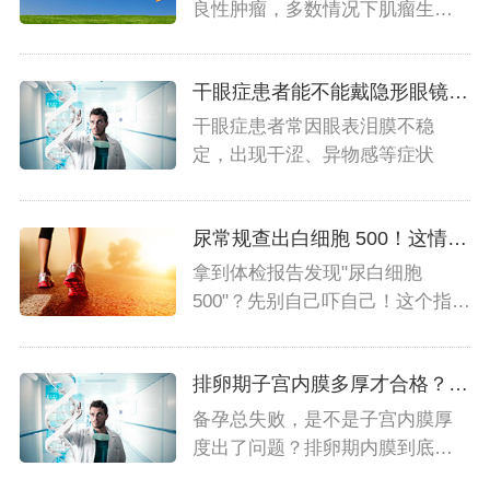
良性肿瘤，多数情况下肌瘤生长
缓慢且无明显症状，无需手...
干眼症患者能不能戴隐形眼镜？一般需综合判断
干眼症患者常因眼表泪膜不稳
定，出现干涩、异物感等症状
尿常规查出白细胞 500！这情况到底有多严重？
拿到体检报告发现"尿白细胞
500"？先别自己吓自己！这个指标
可大可小，关键要看伴...
排卵期子宫内膜多厚才合格？看完秒变“懂行选手”
备孕总失败，是不是子宫内膜厚
度出了问题？排卵期内膜到底多
厚才正常？别懵！超全干货...