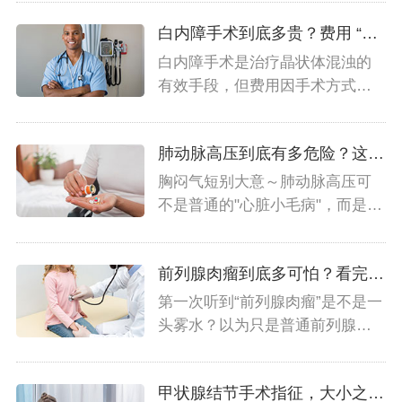
白内障手术到底多贵？费用 “陷阱” 大起底！
白内障手术是治疗晶状体混浊的
有效手段，但费用因手术方式、
人工晶体选择、地区差异等...
肺动脉高压到底有多危险？这些症状要警惕💔
胸闷气短别大意～肺动脉高压可
不是普通的"心脏小毛病"，而是一
种可能危及生命的严重...
前列腺肉瘤到底多可怕？看完后背发凉
第一次听到“前列腺肉瘤”是不是一
头雾水？以为只是普通前列腺问
题？大错特错！它比想...
甲状腺结节手术指征，大小之外还要看这些