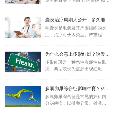
体里的骨头正悄悄“拉响警报”😱！
看似只和脂肪“较劲...
囊炎治疗周期大公开！多久能好取决于这些因素！
毛囊炎是毛囊及其周围组织的炎
症，治疗时长因类型、严重程度
及个体差异而异，以下是科...
为什么会患上多形红斑？诱发原因全解析
多形红斑是一种急性炎症性皮肤
病，典型表现为皮肤出现红斑、
丘疹、水疱等多形性皮损，...
多囊卵巢综合征影响生育？科学备孕指南来了！
多囊卵巢综合征是常见的妇科内
分泌疾病，以排卵异常、雄激素
过高、卵巢多囊样改变为特...