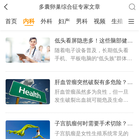
多囊卵巢综合征专家文章
首页
内科
外科
妇产
男科
视频
生殖
儿
低头看屏隐患多！这些脑部健康危机正在靠近
随着电子设备普及，长期低头看
手机、平板电脑的“低头族”群体庞
大。这种不良习惯不仅...
‌肝血管瘤突然破裂有多危险？这份急救指南要收藏
肝血管瘤虽然多为良性，但一旦
发生破裂出血就可能危及生命。
这种情况虽不常见，了解应...
子宫肌瘤何时需要手术切除？专业指征全解析
子宫肌瘤是女性生殖系统常见的