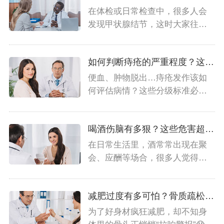
在体检或日常检查中，很多人会
发现甲状腺结节，这时大家往往
会关心一个问题：甲状腺结...
如何判断痔疮的严重程度？这些判断标准决定它有多危险
便血、肿物脱出…痔疮发作该如
何评估病情？这些分级标准必须
了解👇Ⅰ度：轻微症状，...
喝酒伤脑有多狠？这些危害超乎你想象
在日常生活里，酒常常出现在聚
会、应酬等场合，很多人觉得小
酌怡情，却常常忽视它对大...
减肥过度有多可怕？骨质疏松正在向你逼近！
为了好身材疯狂减肥，却不知身