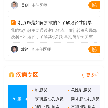
因人而异，一般较为轻微，休息一段时间就会缓
响🌙：在月经来潮前，女性体内的激素水平会发
吴剑
主任医师
解
生较大变化，雌激素和孕激素分泌增多，会刺激
乳腺组织，导致乳腺充血、水肿，从而引起疼
乳腺癌是如何扩散的？了解途径才能早干预
痛。这种疼痛通常在月经结束后会逐渐缓解，属
于正常的生理现象。2.乳腺增生🎈：乳腺增生是
乳腺癌扩散主要通过淋巴转移、血行转移和局部
乳腺疼痛的常见原因之一。由于内分泌失调，乳
浸润三种途径，了解其机制对早期防治至关重
腺组织过度增生和复旧不全，就会引发疼痛，疼
要。淋巴转移：癌细胞的“第一站扩散”乳房内存
痛程度不一，有时还会伴有乳房肿块
在丰富的淋巴管网，癌细胞常先侵入腋窝淋巴
敖翔
副主任医师
结，表现为腋窝无痛性肿块，质地较硬、活动度
差😣。若不及时控制，癌细胞会沿淋巴循环进
一步扩散至锁骨下、锁骨上淋巴结，甚至转移到
疾病专区
对侧腋窝或颈部淋巴结🤕。部分患者还可能出现
更多»
同侧乳房皮肤“橘皮样”改变，提示癌细胞已侵犯
浅表淋巴管🔍
乳腺炎
急性乳腺炎
浆细胞性乳腺炎
肉芽肿性乳腺炎
乳腺
哺乳期乳腺炎
产褥期乳腺炎