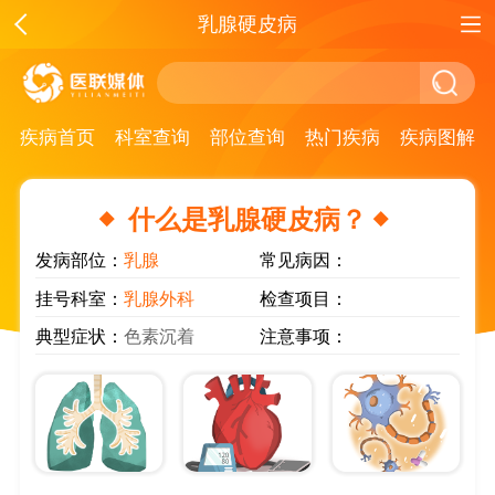
乳腺硬皮病
疾病首页
科室查询
部位查询
热门疾病
疾病图解
什么是乳腺硬皮病？
发病部位：
乳腺
常见病因：
挂号科室：
乳腺外科
检查项目：
典型症状：
色素沉着
注意事项：