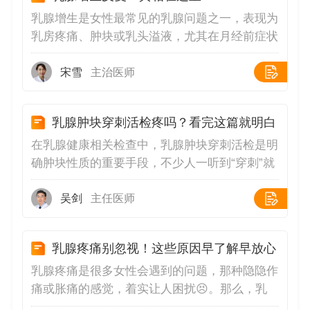
乳腺增生是女性最常见的乳腺问题之一，表现为
乳房疼痛、肿块或乳头溢液，尤其在月经前症状
加重。许多患者发现，即使经过治疗，症状仍会
反复出现。👉这背后的原因与内分泌失调密切
宋雪
主治医师
相关。雌激素和孕激素的波动会刺激乳腺组织增
生，而长期精神压力、熬夜、高脂饮食等因素会
乳腺肿块穿刺活检疼吗？看完这篇就明白
加剧这种失衡。此外，乳腺增生本身并非肿瘤，
但若长期未干预，可能增加乳腺结节的风险。🩺
在乳腺健康相关检查中，乳腺肿块穿刺活检是明
乳腺增生的根本原因是激素水平波动，而现代生
确肿块性质的重要手段，不少人一听到“穿刺”就
活方式是主要诱因。例如，长期服用含雌激素的
心生恐惧，担心会很疼😟。那么，乳腺肿块穿
保健品、口服避孕药，或饮食中高脂肪、高糖分
刺活检到底疼不疼呢？其实，穿刺活检过程带来
吴剑
主任医师
摄入，都会刺激乳腺组织过度增生
的疼痛感通常是可以忍受的😌。在进行穿刺
前，医生会先在穿刺部位注射局部麻醉药物，这
乳腺疼痛别忽视！这些原因早了解早放心
一针可能会有轻微刺痛，就像被小虫子叮咬一
下，但很快麻醉就会起效，穿刺过程中基本不会
乳腺疼痛是很多女性会遇到的问题，那种隐隐作
有明显痛感。不过，在麻醉药效逐渐消退后，穿
痛或胀痛的感觉，着实让人困扰😣。那么，乳
刺部位可能会出现一些酸胀、疼痛的感觉，程度
腺疼痛究竟是什么原因引起的呢？1.生理周期影