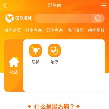
湿热病
疾病首页
科室查询
部位查询
热门疾病
疾病图解
症状
治疗
概述
什么是湿热病？