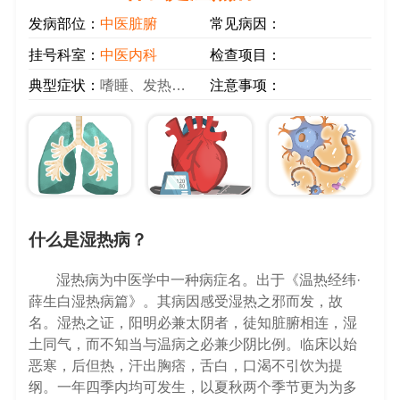
发病部位：
中医脏腑
常见病因：
挂号科室：
中医内科
检查项目：
典型症状：
嗜睡、发热、多饮
注意事项：
什么是湿热病？
湿热病为中医学中一种病症名。出于《温热经纬·
薛生白湿热病篇》。其病因感受湿热之邪而发，故
名。湿热之证，阳明必兼太阴者，徒知脏腑相连，湿
土同气，而不知当与温病之必兼少阴比例。临床以始
恶寒，后但热，汗出胸痞，舌白，口渴不引饮为提
纲。一年四季内均可发生，以夏秋两个季节更为为多