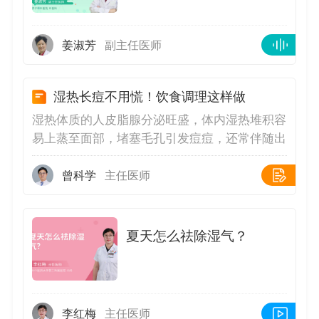
姜淑芳
副主任医师
湿热长痘不用慌！饮食调理这样做
湿热体质的人皮脂腺分泌旺盛，体内湿热堆积容
易上蒸至面部，堵塞毛孔引发痘痘，还常伴随出
油、口苦等问题，饮食调理是从根源改善的关键
😣湿热体质长痘的饮食调理核心是清热祛湿、
曾科学
主任医师
清淡饮食，减少湿热堆积并改善皮肤状态。首先
要多吃清热利湿的食材，比如冬瓜、薏米、绿
豆、赤小豆，这类食物能帮助身体排出多余湿
夏天怎么祛除湿气？
热，缓解皮肤出油；其次多摄入富含膳食纤维的
新鲜蔬果，如芹菜、苦瓜、莲藕，促进肠道蠕
动，避免毒素堆积加重痘痘；同时要严格避开辛
辣刺激、油炸甜腻的食物，这类食物会加重体内
李红梅
主任医师