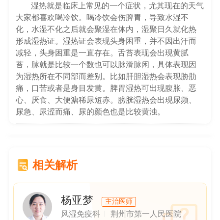
湿热就是临床上常见的一个症状，尤其现在的天气
大家都喜欢喝冷饮。喝冷饮会伤脾胃，导致水湿不
化，水湿不化之后就会聚湿在体内，湿聚日久就化热
形成湿热证。湿热证会表现头身困重，并不因出汗而
减轻，头身困重是一直存在。舌苔表现会出现黄腻
苔，脉就是比较一个数也可以脉滑脉闲，具体表现因
为湿热所在不同部而差别。比如肝胆湿热会表现胁肋
痛，口苦或者是身目发黄。脾胃湿热可出现腹胀、恶
心、厌食、大便溏稀尿短赤。膀胱湿热会出现尿频、
尿急、尿涩而痛、尿的颜色也是比较黄浊。
相关解析
杨亚梦
主治医师
风湿免疫科
荆州市第一人民医院