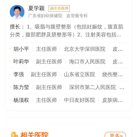
夏学颖
副主任医师
广东省妇幼保健院
血管瘤专科
擅长：
1、吸脂与腹壁整形（包括妊娠纹，腹直肌
分类，腹部肥胖及脐整形等）2、注射美容包括...
胡小平
主任医师
北京大学深圳医院
皮肤性疾病科
叶莉华
副主任医师
海口市人民医院
皮肤科
李强
副主任医师
山东省立医院
烧伤整形外科
陈力莹
副主任医师
深圳市第二人民医院
整形
杨顶权
主任医师
中日友好医院
皮肤病与性病科
相关医院
更多»