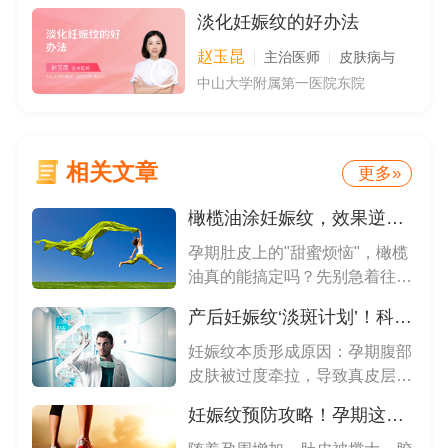
淡化妊娠纹的好办法
赵玉昆
主治医师
皮肤病与
中山大学附属第一医院东院
相关文章
更多»
橄榄油涂妊娠纹，效果逆天还是徒劳无功？
孕期肚皮上的"甜蜜烦恼"，橄榄
油真的能搞定吗？先别急着往肚
子...
产后妊娠纹‘淡斑计划’！科学修复攻略来了
妊娠纹本质形成原因：孕期腹部
皮肤被过度牵拉，导致真皮层弹
力纤...
妊娠纹预防攻略！孕期这样做，肚皮光滑无痕迹