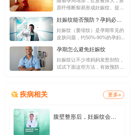
随着孕周增加，肚皮被撑大，胶
原纤维断裂易形成妊娠纹。提前
预防...
妊娠纹能否预防？孕妈必知的真相揭秘
妊娠纹（萎缩纹）是孕期常见的
皮肤问题，约50%-90%的孕妇...
孕期怎么避免妊娠纹
妊娠纹让不少准妈妈发愁别怕，
试试下面这些方法，有效预防妊
娠纹...
疾病相关
更多»
腹壁整形后，妊娠纹会变淡吗？