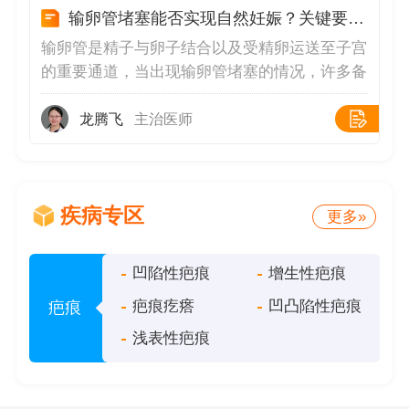
身体里营养充足的情况下可以少吃一些，不
输卵管堵塞能否实现自然妊娠？关键要点深度解读
要暴饮暴食，也可以少食多餐。
输卵管是精子与卵子结合以及受精卵运送至子宫
的重要通道，当出现输卵管堵塞的情况，许多备
孕女性会担忧是否还能自然怀孕😟。输卵管堵
塞的程度、部位不同，对受孕的影响也存在差
龙腾飞
主治医师
异，需要结合具体情况进行分析。堵塞程度决定
受孕可能🧬若为输卵管通而不畅，意味着管腔存
在部分粘连或狭窄，精子和卵子仍有相遇结合的
疾病专区
机会，只是受孕概率降低，且宫外孕风险增加
更多»
⚠️。而完全堵塞时，精子与卵子无法相遇，自然
受孕几乎不可能，需通过医疗手段干预。堵塞部
凹陷性疤痕
增生性疤痕
位影响怀孕几率📏输卵管分为间质部、峡部、壶
疤痕疙瘩
凹凸陷性疤痕
疤痕
腹部和伞端，不同部位堵塞影响不同
浅表性疤痕