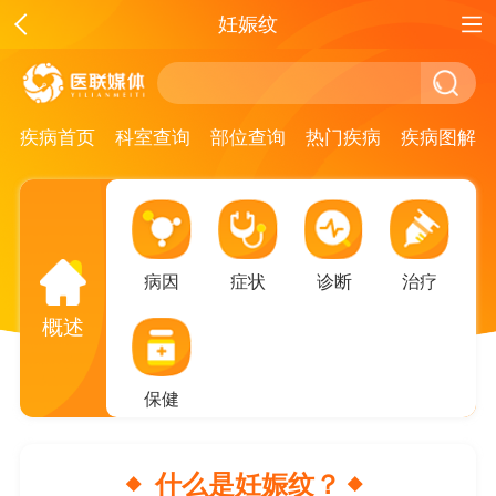
妊娠纹
疾病首页
科室查询
部位查询
热门疾病
疾病图解
病因
症状
诊断
治疗
概述
保健
什么是妊娠纹？