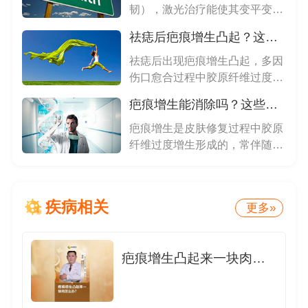
韧），激光治疗能使其变平变
软，但...
祛痣后疤痕增生凸起？这样修复有效
祛痣后出现疤痕增生凸起，多因
伤口愈合过程中胶原纤维过度增
生所...
疤痕增生能消除吗？这些手段有帮助
疤痕增生是皮肤修复过程中胶原
纤维过度增生形成的，常伴随瘙
痒、...
疾病相关
更多»
疤痕增生凸起来一块肉怎么办？