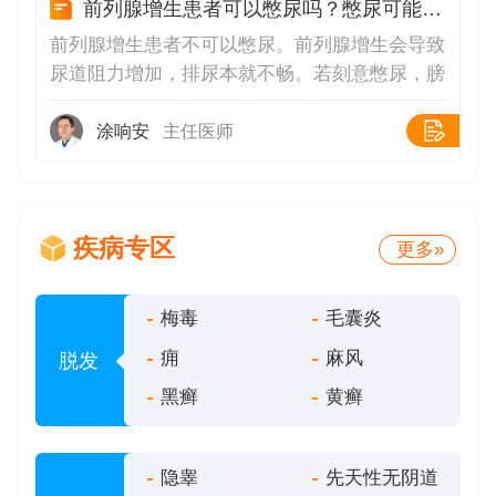
前列腺增生患者可以憋尿吗？憋尿可能引发急性尿潴留
进切口修复。
前列腺增生患者不可以憋尿。前列腺增生会导致
尿道阻力增加，排尿本就不畅。若刻意憋尿，膀
胱过度充盈会使内部压力骤增，可能迫使尿液逆
流至输尿管和肾脏，长期可引发肾积水甚至肾功
涂响安
主任医师
能损伤。同时，憋尿会加重膀胱壁肌肉负担，导
致黏膜充血水肿，增加膀胱炎风险；对于增生的
前列腺而言，还可能进一步压迫尿道，诱发急性
疾病专区
尿潴留，无法排尿的情况，需紧急医疗干预。临
更多»
床发现，频繁憋尿会加速前列腺增生患者排尿困
难的进展，膀胱逼尿肌因长期受压逐渐减弱收缩
梅毒
毛囊炎
功能，形成“排尿无力→残余尿增多→尿意频繁
痈
麻风
脱发
→被迫憋尿”的恶性循环
黑癣
黄癣
隐睾
先天性无阴道