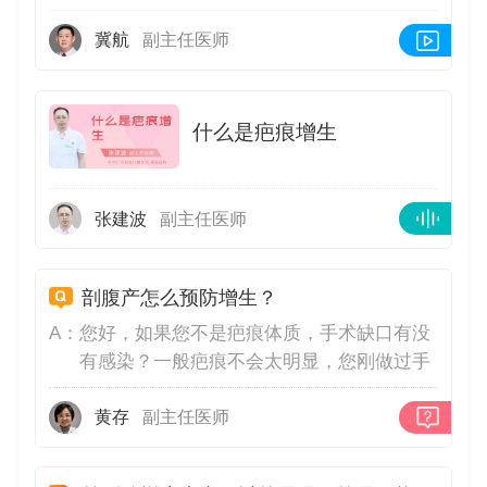
冀航
副主任医师
什么是疤痕增生
张建波
副主任医师
剖腹产怎么预防增生？
A：
您好，如果您不是疤痕体质，手术缺口有没
有感染？一般疤痕不会太明显，您刚做过手
术不久，建议你腹部皮肤切口，可以涂抹芦
荟胶或者疤痕灵并经常局部按摩或者是热
黄存
副主任医师
敷，可以减少疤痕组织的增生。饮食要适当
补充蛋白质，多食富含维生素类食物，以促