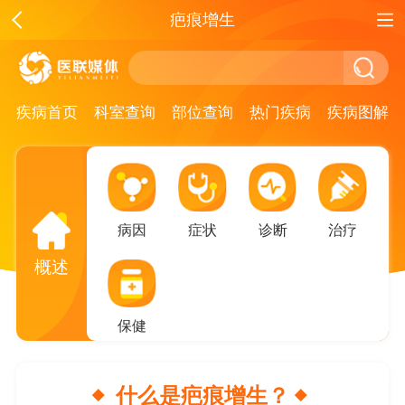
疤痕增生
疾病首页
科室查询
部位查询
热门疾病
疾病图解
病因
症状
诊断
治疗
概述
保健
什么是疤痕增生？