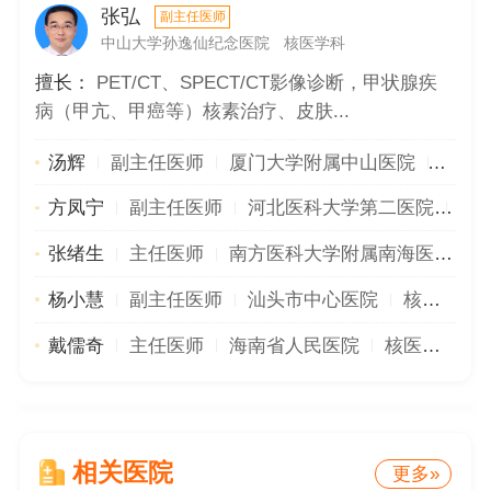
张弘
副主任医师
中山大学孙逸仙纪念医院
核医学科
擅长：
PET/CT、SPECT/CT影像诊断，甲状腺疾
病（甲亢、甲癌等）核素治疗、皮肤...
汤辉
副主任医师
厦门大学附属中山医院
核医
方凤宁
副主任医师
河北医科大学第二医院
核
张绪生
主任医师
南方医科大学附属南海医院
杨小慧
副主任医师
汕头市中心医院
核医学
戴儒奇
主任医师
海南省人民医院
核医学科
相关医院
更多»