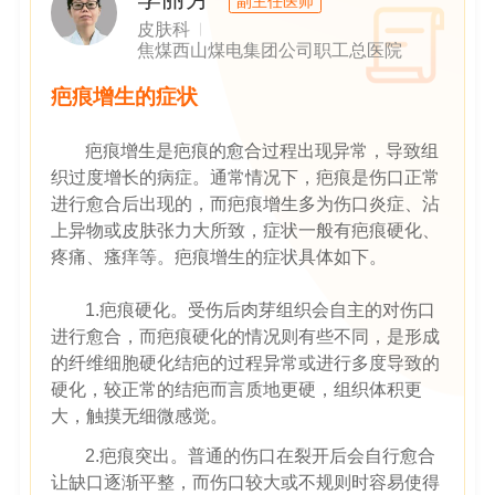
副主任医师
皮肤科
焦煤西山煤电集团公司职工总医院
疤痕增生的症状
疤痕增生是疤痕的愈合过程出现异常，导致组
织过度增长的病症。通常情况下，疤痕是伤口正常
进行愈合后出现的，而疤痕增生多为伤口炎症、沾
上异物或皮肤张力大所致，症状一般有疤痕硬化、
疼痛、瘙痒等。疤痕增生的症状具体如下。
1.疤痕硬化。受伤后肉芽组织会自主的对伤口
进行愈合，而疤痕硬化的情况则有些不同，是形成
的纤维细胞硬化结疤的过程异常或进行多度导致的
硬化，较正常的结疤而言质地更硬，组织体积更
大，触摸无细微感觉。
2.疤痕突出。普通的伤口在裂开后会自行愈合
让缺口逐渐平整，而伤口较大或不规则时容易使得