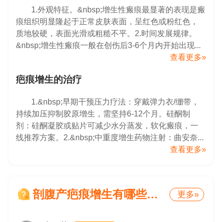
1.外观特征。&nbsp;增生性瘢痕最显著的表现是瘢
痕组织明显隆起于正常皮肤表面，呈红色或粉红色，
质地较硬，表面光滑或粗糙不平。2.时间发展规律。
&nbsp;增生性瘢痕一般在创伤后3-6个月内开始出现...
查看更多»
疤痕增生的治疗
1.&nbsp;早期干预压力疗法：穿戴弹力衣/绷带，
持续加压抑制胶原增生，需坚持6-12个月。硅酮制
剂：硅酮凝胶或贴片可减少水分蒸发，软化瘢痕，一
线推荐方案。2.&nbsp;中重度增生药物注射：曲安奈...
查看更多»
剖腹产疤痕增生有哪些危害
更多»