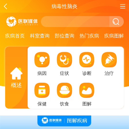
病毒性脑炎
疾病首页
科室查询
部位查询
热门疾病
疾病图解
病因
症状
诊断
治疗
概述
保健
饮食
图解