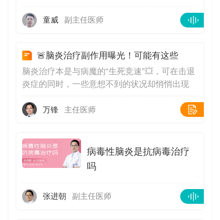
童威
副主任医师
🚨脑炎治疗副作用曝光！可能有这些
脑炎治疗本是与病魔的“生死竞速”💥，可在击退
炎症的同时，一些意想不到的状况却悄悄出现
😱！药物的力量、治疗的手段，在对抗疾病
时，是否也会给身体带来其他影响？今天就来揭
万锋
主任医师
开脑炎治疗背后的潜在风险🔍！不同治疗方式的
副作用解析药物治疗的不良反应💊抗生素/抗病
毒药物：为抑制病原体，常使用广谱抗生素或抗
病毒性脑炎是抗病毒治疗
病毒药。但这些药物可能刺激胃肠道，引发恶
吗
心、呕吐、腹泻；部分还会影响肝肾功能，导致
转氨酶升高、血肌酐异常；更有甚者，可能出现
张进朝
副主任医师
过敏反应，如皮疹、瘙痒，严重时引发喉头水
肿，威胁生命