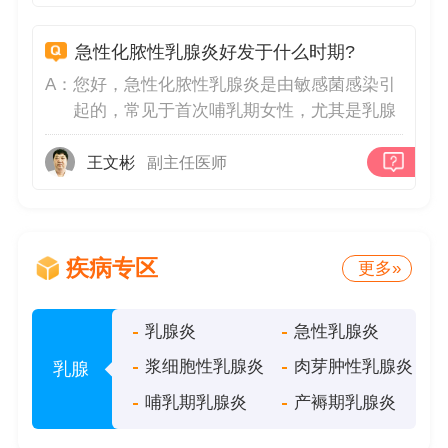
期间需要用头孢类抗生素治疗，别的类型抗
生素会影响哺乳的，需要及早到医院检查治
急性化脓性乳腺炎好发于什么时期?
疗。
A：
您好，急性化脓性乳腺炎是由敏感菌感染引
起的，常见于首次哺乳期女性，尤其是乳腺
导管不通畅容易出现急性感染，早期治疗以
热敷为主，可以配合口服或者静脉输液抗生
王文彬
副主任医师
素，严重的需要手术切开引流，建议平时养
成良好的生活习惯，避免挤压，多吃水果青
菜，适度运动增强体质。
疾病专区
更多»
乳腺炎
急性乳腺炎
浆细胞性乳腺炎
肉芽肿性乳腺炎
乳腺
哺乳期乳腺炎
产褥期乳腺炎