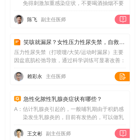
免得刺激加重感染症状，不要喝酒抽烟不要
吃辛辣刺激性食物，不要吃葱姜蒜，不要喝
酒。穿宽松的内衣，清淡饮食，多吃新鲜蔬
陈飞
副主任医师
菜水果，不要穿紧身衣，可配合消炎药治
疗，比如头孢类药物，青霉素药物治疗，必
笑咳就漏尿？女性压力性尿失禁，自救指南来了！
要时可以切开引流。
压力性尿失禁（打喷嚏/大笑/运动时漏尿）主要
因盆底肌松弛导致，通过科学训练可显著改善：
1.凯格尔运动（核心方案）👉准确找到盆底肌
（排尿时中断尿流的肌肉）👉每天3组，每组收
赖彩永
主任医师
缩10秒+放松10秒，重复10次👉坚持6-8周见
效，需终身维持训练2.生活方式调整•控制BMI＜
急性化脓性乳腺炎症状有哪些？
25（每减重5kg
A：
估计乳腺炎引起的，一般哺乳期由于积奶感
染发生乳腺炎的，目前有发热的，可以做乳
腺B超检查，血常规白细胞数量检查确定目
前症状是不是乳腺炎了，如果是乳腺炎哺乳
王文彬
副主任医师