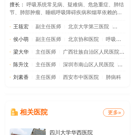
擅长：
呼吸系统常见病、疑难病、危急重症、肺结
节、肺部肿瘤、睡眠呼吸障碍疾病和烟草依赖的...
王筱宏
副主任医师
北京大学第三医院
呼吸与
侯小萌
副主任医师
北京协和医院
呼吸与危重病医学科
梁大华
主任医师
广西壮族自治区人民医院
呼
陈升汶
主任医师
深圳市南山区人民医院
重症
刘素香
主任医师
西安市中医医院
肺病科
相关医院
更多»
四川大学华西医院