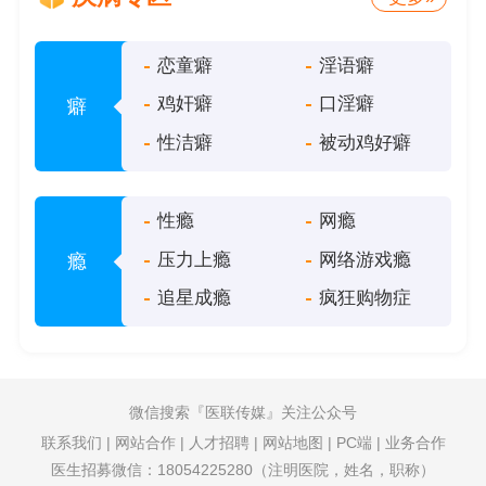
恋童癖
淫语癖
鸡奸癖
口淫癖
癖
性洁癖
被动鸡好癖
性瘾
网瘾
压力上瘾
网络游戏瘾
瘾
追星成瘾
疯狂购物症
微信搜索
医联传媒
关注公众号
联系我们
|
网站合作
|
人才招聘
|
网站地图
|
PC端
|
业务合作
医生招募微信：18054225280（注明医院，姓名，职称）