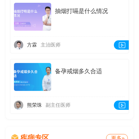
发挥作用：润滑肠道：甘油具有润滑性，可减少
粪便与肠壁的摩擦，使粪便更易排出。刺激排便
抽烟打嗝是什么情况
反射：药液注入直肠后，能刺激肠壁神经末梢，
引起排便反射，促进肠道蠕动。⚠️长期使用的潜
在风险1️⃣形成生理依赖：长期使用开塞露，直
肠黏膜对刺激的敏感性会逐渐降低
方霖
主治医师
备孕戒烟多久合适
熊荣珠
副主任医师
疾病专区
更多»