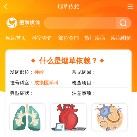
烟草依赖
疾病首页
科室查询
部位查询
热门疾病
疾病图解
什么是烟草依赖？
发病部位：
神经
常见病因：
挂号科室：
成瘾医学科
检查项目：
典型症状：
注意事项：