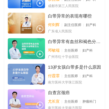
成都市第三人民医院
白带异常的表现有哪些
何剑辉
副主任医师
妇产科
广东省人民医院
白带异常有血丝和褐色分泌物是怎么回事
邓敏端
主任医师
妇产科
广州市红十字会医院
13岁女孩白带多是什么原因
付霞霏
主任医师
妇产科
南方医科大学珠江医院
自查宫颈癌
尤长宣
主任医师
肿瘤科门
南方医科大学南方医院