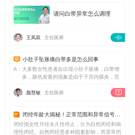
请问白带异常怎么调理
王凤双
主任医师
小肚子坠胀痛白带多是怎么回事
A：
大多数女性患者在出现小肚子胀痛，白带增
多，颜色发黄的现象是由于子宫内膜炎，宫
颈炎，盆腔炎，附件炎等妇科炎症性疾病所
引起的病情变化；由于细菌等病原体在患者
颜慧敏
主任医师
生殖系统内生长繁殖，对局部组织造成刺
激，就可以引起这些症状出现，需要患者及
闭经年龄大揭秘！正常范围和异常信号一文读懂！
时去医院的妇产科进行诊治。
闭经指女性月经永久性停止，分为自然闭经和病
理性闭经。自然闭经受多种因素影响，而异常闭