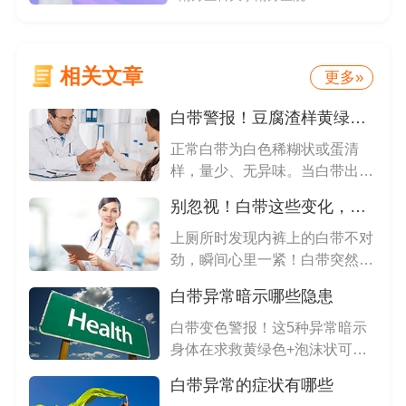
相关文章
更多»
白带警报！豆腐渣样黄绿色是妇科病征兆吗？
正常白带为白色稀糊状或蛋清
样，量少、无异味。当白带出现
豆腐渣...
别忽视！白带这些变化，正在拉响健康警报
上厕所时发现内裤上的白带不对
劲，瞬间心里一紧！白带突然变
多、...
白带异常暗示哪些隐患
白带变色警报！这5种异常暗示
身体在求救黄绿色+泡沫状可能
是滴...
白带异常的症状有哪些