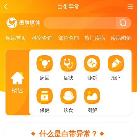
白带异常
疾病首页
科室查询
部位查询
热门疾病
疾病图解
病因
症状
诊断
治疗
概述
保健
饮食
图解
什么是白带异常？