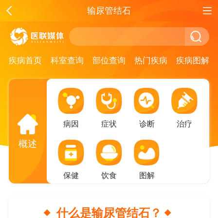
输尿管结石
疾病首页
科室查询
部位查询
热门疾病
疾病图解
病因
症状
诊断
治疗
概述
保健
饮食
图解
什么是输尿管结石？