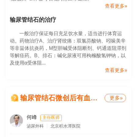
查看更多»
输尿管结石的治疗
一般治疗保证每日充足饮水量，适当进行体育运
动。药物治疗A、治疗肾绞痛：双氯芬酸钠、吲哚美辛
等非甾体抗炎药，M型胆碱受体阻断剂、钙通道阻滞剂
等解痉药。B、排石：碱化尿液可用枸橼酸氢钾钠，以
及使用α受体阻...
查看更多»
输尿管结石微创后有血尿血块如何护理
更多»
何峰
主任医师
泌尿外科
北京积水潭医院