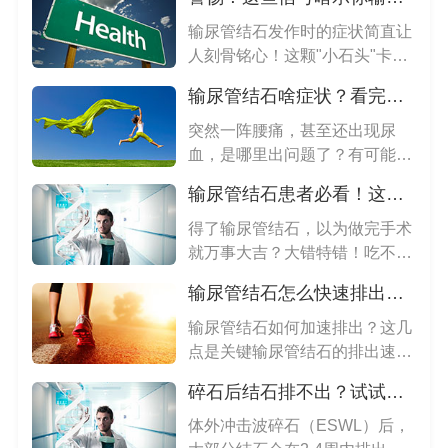
输尿管结石发作时的症状简直让
人刻骨铭心！这颗"小石头"卡住
时...
输尿管结石啥症状？看完这篇不再一头雾水
突然一阵腰痛，甚至还出现尿
血，是哪里出问题了？有可能是
输尿管...
输尿管结石患者必看！这些食物再馋也别碰
得了输尿管结石，以为做完手术
就万事大吉？大错特错！吃不对
分分...
输尿管结石怎么快速排出来啊
输尿管结石如何加速排出？这几
点是关键输尿管结石的排出速
度，主...
碎石后结石排不出？试试这几招！
体外冲击波碎石（ESWL）后，