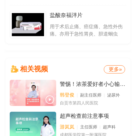
症、输尿管结石等内脏平滑肌绞
痛。
盐酸奈福泮片
用于术后止痛、癌症痛、急性外伤
痛。亦用于急性胃炎、胆道蛔虫
症、输尿管结石等内脏平滑肌绞
痛。
相关视频
更多»
警惕！浓茶爱好者小心输尿管结石风险
韩登俊
副主任医师
泌尿外
自贡市第四人民医院
超声检查前注意事项
游岚岚
主任医师
超声科
成都医学院第一附属医院