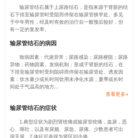
输尿管结石属于上尿路结石，是指来源于肾脏的结
石下排至输尿管时受阻而停留在输尿管狭窄处。多见
于中年男性，经及时有效的治疗后一般预后较好，但
有一定的复发率。
输尿管结石的病因
致病因素：代谢异常；尿路感染；尿路梗阻；尿路
异物；药物因素。发病机制：形成于肾脏的结石，在
下排至输尿管时受到阻碍而停留在输尿管处。诱发因
素：饮水量少或长时间饮用未净化水源；夏季或长时
间处于气温高的地方...
查看更多»
输尿管结石的症状
1.典型症状为剧烈肾绞痛或输尿管绞痛，血尿，恶
心、呕吐，以及有尿频、尿急、尿痛。少数患者可出
现无尿。2.体征可表现为肾区叩击痛。