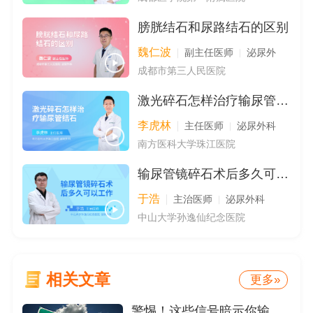
膀胱结石和尿路结石的区别
魏仁波
副主任医师
泌尿外
成都市第三人民医院
激光碎石怎样治疗输尿管结石
李虎林
主任医师
泌尿外科
南方医科大学珠江医院
输尿管镜碎石术后多久可以工作
于浩
主治医师
泌尿外科
中山大学孙逸仙纪念医院
相关文章
更多»
警惕！这些信号暗示你输尿管里有 “石头”！