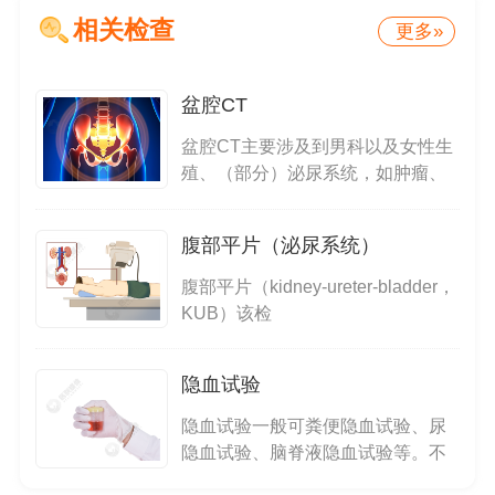
判断1️⃣微创手术（膀胱镜碎石）：这类手术创
相关检查
伤小、恢复快，但术中使用的器械会刺激尿道和
更多»
膀胱黏膜，术后留置尿管3-5天，能持续引流尿
液，避免血块堵塞尿路，同时减轻膀胱收缩，降
盆腔CT
低术后出血和感染风险
盆腔CT主要涉及到男科以及女性生
殖、（部分）泌尿系统，如肿瘤、
结石
腹部平片（泌尿系统）
腹部平片（kidney-ureter-bladder，
KUB）该检
隐血试验
隐血试验一般可粪便隐血试验、尿
隐血试验、脑脊液隐血试验等。不
同类型