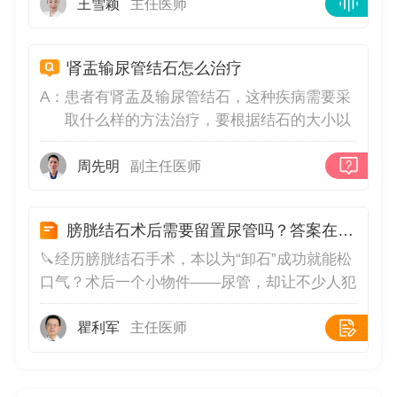
王雪颖
主任医师
肾盂输尿管结石怎么治疗
A：
患者有肾盂及输尿管结石，这种疾病需要采
取什么样的方法治疗，要根据结石的大小以
及引起的临床症状才能决定，如果结石比较
小，小于0.8cm，只需要多喝水，多活动多
周先明
副主任医师
排尿，就能够让结石排出体外，如果结石比
较大，首选体外碎石治疗，如果结石堵塞输
膀胱结石术后需要留置尿管吗？答案在这里
尿管，引起严重的肾积水，需要及时采取手
术治疗，才能避免肾脏损伤。
🔪经历膀胱结石手术，本以为“卸石”成功就能松
口气？术后一个小物件——尿管，却让不少人犯
了难😟！膀胱结石手术后，究竟为何要留置尿
管？它又要陪伴多久才能“功成身退”？答案关乎
瞿利军
主任医师
术后恢复的关键细节！膀胱结石术后通常需要留
置尿管，但具体情况需根据手术方式和恢复状态