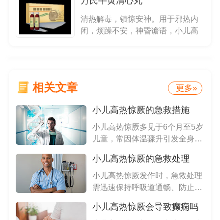
万氏牛黄清心丸
清热解毒，镇惊安神。用于邪热内
闭，烦躁不安，神昏谵语，小儿高
热惊厥
相关文章
更多»
小儿高热惊厥的急救措施
小儿高热惊厥多见于6个月至5岁
儿童，常因体温骤升引发全身抽
搐...
小儿高热惊厥的急救处理
小儿高热惊厥发作时，急救处理
需迅速保持呼吸道通畅、防止意
外伤...
小儿高热惊厥会导致癫痫吗