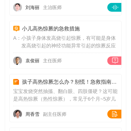
刘海丽
主治医师
小儿高热惊厥的急救措施
A：
小孩子身体发高烧引起惊厥，有可能是身体
发高烧引起的神经功能异常引起的惊厥反应
症状，及时使用退烧药物进行控制小孩子身
体的发高烧，配合使用控制小孩子惊厥的药
袁俊丽
主任医师
物进行对症治疗，注意给你小孩子多喝水，
避免小孩子长时间的发高烧，惊厥引起的大
孩子高热惊厥怎么办？别慌！急救指南来了！
脑的刺激性症状加重。
宝宝发烧突然抽搐、翻白眼、四肢僵硬？这可能
是高热惊厥（热性惊厥），常见于6个月~5岁儿
童。虽然看着吓人，但多数无害！家长记住以下
关键步骤👇1.紧急处理✅侧卧防窒息：立即让孩
周香雪
副主任医师
子平躺，头偏向一侧或侧卧，松开衣领，保持呼
吸畅通。不塞东西！🚫别掐人中、撬牙齿或塞手