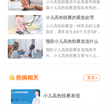
小儿高热惊厥并不会直接导致癫
痫小儿高热惊厥是指在发热的基
础上...
小儿高热惊厥的紧急处理
小儿高热惊厥是一种常见的儿童
急症，通常发生在6个月至5岁的
儿...
预防小儿高热惊厥首选什么
预防小儿高热惊厥首选地西泮
片。小儿高热惊厥主要与小儿脑
部发育...
疾病相关
更多»
小儿高热惊厥表现