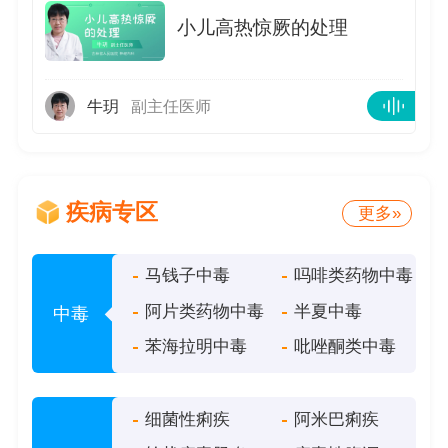
指/毛巾（可能伤到孩子）。计时⏱️：多数惊厥
小儿高热惊厥的处理
1~3分钟自停。＞5分钟或反复发作，立即打
120！2.退热护理🌡️发作停止后：物理降温：温
水擦腋窝、脖子、大腿根。药物退烧：按剂量服
牛玥
副主任医师
布洛芬或对乙酰氨基酚（惊厥时别强行喂药
💊）。3.何时就医
疾病专区
更多»
马钱子中毒
吗啡类药物中毒
阿片类药物中毒
半夏中毒
中毒
苯海拉明中毒
吡唑酮类中毒
细菌性痢疾
阿米巴痢疾