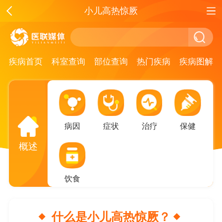
小儿高热惊厥
疾病首页
科室查询
部位查询
热门疾病
疾病图解
病因
症状
治疗
保健
概述
饮食
什么是小儿高热惊厥？