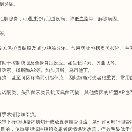
制炎症。
性胰腺炎，可通过治疗胆道疾病、降低血脂等，解除病因。
等。
胃酸以保护胃黏膜及减少胰腺分泌。常用药物包括奥美拉唑、兰
有助于控制胰腺及全身炎症反应。如生长抑素、奥曲肽等。
舒缓素、磷脂酶A2等。如加贝脂、乌司他丁。
疼痛，甚至可因疼痛而引起休克，因此镇痛对患者很重要。常用
喹诺酮类、头孢菌素类及抗厌氧菌药物，其他病因的轻型AP也
可手术清除加引流。
镜下行Oddi括约肌切开或放置鼻胆管引流，条件许可时行胆管
的目的，使重症胆源性胰腺炎患者病情迅速改善，疗效明显优于