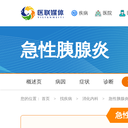
疾病
医院
急性胰腺炎
概述页
病因
症状
诊断
您的位置：
首页
找疾病
消化内科
急性胰腺
>
>
>
急