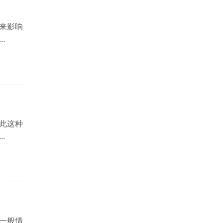
来影响
.
此这种
.
一般情