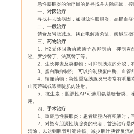
急性胰腺炎的治疗目的是寻找并去除病因，控
一、
对因治疗
寻找并去除病因，如胆源性胰腺炎、高脂血症
二、
一般治疗
禁食及胃肠减压、纠正电解质紊乱、酸碱失衡
三、
药物治疗
1、H2受体阻断药或质子泵抑制药：抑制
唑、罗沙替丁、法莫替丁等。
2、生长抑素及类似物：可抑制胰液的分泌，
3、蛋白酶抑制剂：可以抑制胰蛋白酶、血管
4、镇痛药物：急性重症胰腺炎患者常有明显
山莨菪碱或哌替啶肌肉注射。
5、抗生素：胆源性AP可选用氨基糖苷类、
用。
四、
手术治疗
1、重症急性胰腺炎：患者腹腔内有积液时，
2、对疑有胆源性胰腺炎的患者，首选治疗是内
清除，以达到胆管引流通畅、减少胆汁胰管反流