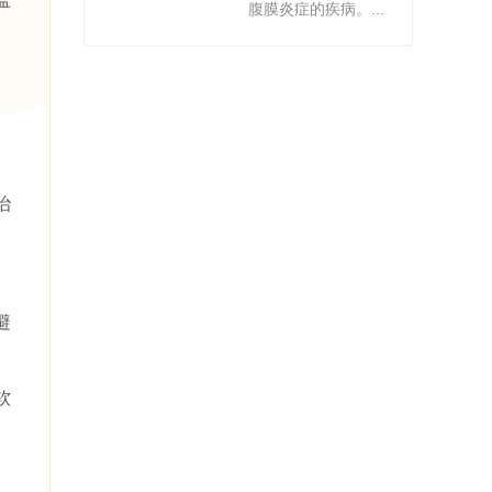
腹膜炎症的疾病。...
治
避
软