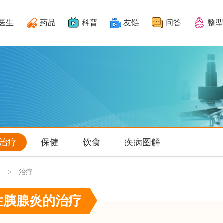
医生
药品
科普
友链
问答
整型
治疗
保健
饮食
疾病图解
炎
治疗
>
性胰腺炎的治疗