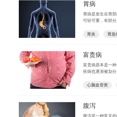
胃病
胃病是发生在胃部
可轻可重，有部分
胃炎
胃急
富贵病
富贵病原本是一种
疾病也逐渐被划分
心脑血管类
腹泻
腹泻是一种常见的