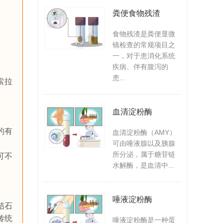
粪便食物残渣
食物残渣是粪便显微
镜检查的常规项目之
一，对于患消化系统
疾病、伴有腹泻的
患...
索拉
血清淀粉酶
的有
血清淀粉酶（AMY）
可由唾液腺以及胰腺
所分泌，属于糖苷链
可不
水解酶，是血清中...
唾液淀粉酶
结石
传统
唾液淀粉酶是一种蛋